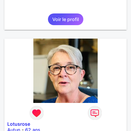
Voir le profil
Lotusrose
Autun
-
62 ans