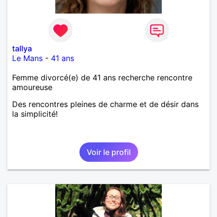
tallya
Le Mans
-
41 ans
Femme divorcé(e) de 41 ans recherche rencontre
amoureuse
Des rencontres pleines de charme et de désir dans
la simplicité!
Voir le profil