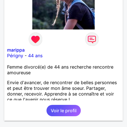
marippa
Périgny
-
44 ans
Femme divorcé(e) de 44 ans recherche rencontre
amoureuse
Envie d'avancer, de rencontrer de belles personnes
et peut être trouver mon âme soeur. Partager,
donner, recevoir. Apprendre à se connaître et voir
ce que l'avenir nous réserve !
Voir le profil