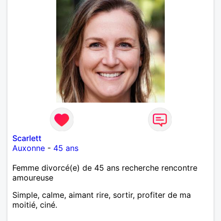
Scarlett
Auxonne
-
45 ans
Femme divorcé(e) de 45 ans recherche rencontre
amoureuse
Simple, calme, aimant rire, sortir, profiter de ma
moitié, ciné.