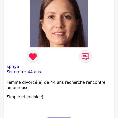
sphye
Sisteron
-
44 ans
Femme divorcé(e) de 44 ans recherche rencontre
amoureuse
Simple et joviale :)