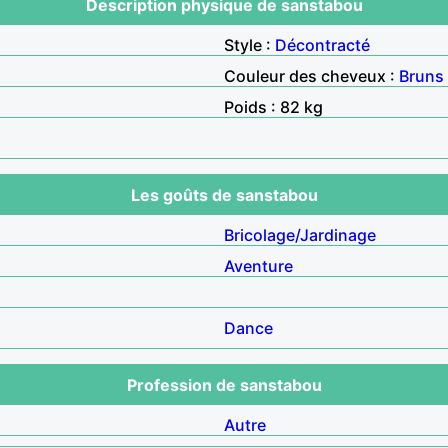
Description physique de sanstabou
Style :
Décontracté
Couleur des cheveux :
Bruns
Poids : 82 kg
Les goûts de sanstabou
Bricolage/Jardinage
Aventure
Dance
Profession de sanstabou
Autre