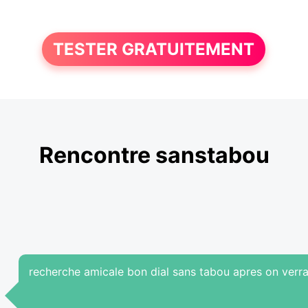
TESTER GRATUITEMENT
Rencontre sanstabou
recherche amicale bon dial sans tabou apres on verra .