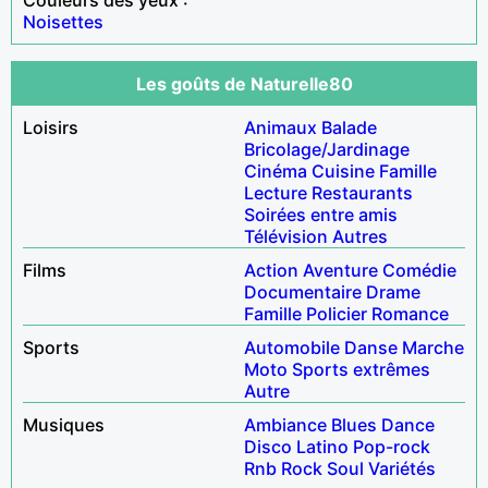
Noisettes
Les goûts de Naturelle80
Loisirs
Animaux
Balade
Bricolage/Jardinage
Cinéma
Cuisine
Famille
Lecture
Restaurants
Soirées entre amis
Télévision
Autres
Films
Action
Aventure
Comédie
Documentaire
Drame
Famille
Policier
Romance
Sports
Automobile
Danse
Marche
Moto
Sports extrêmes
Autre
Musiques
Ambiance
Blues
Dance
Disco
Latino
Pop-rock
Rnb
Rock
Soul
Variétés