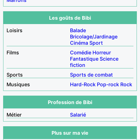
Les goûts de Bibi
Loisirs
Balade
Bricolage/Jardinage
Cinéma
Sport
Films
Comédie
Horreur
Fantastique
Science
fiction
Sports
Sports de combat
Musiques
Hard-Rock
Pop-rock
Rock
Profession de Bibi
Métier
Salarié
Plus sur ma vie