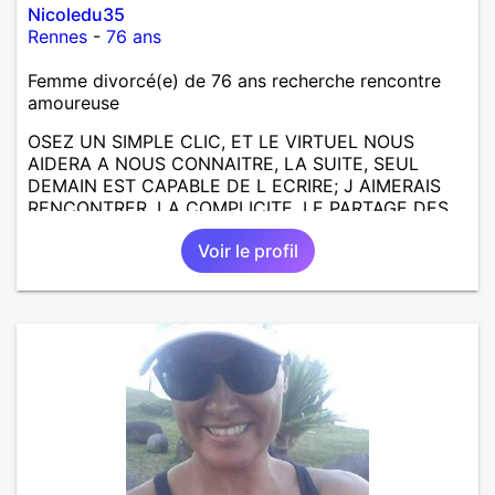
Nicoledu35
Rennes
-
76 ans
Femme divorcé(e) de 76 ans recherche rencontre
amoureuse
OSEZ UN SIMPLE CLIC, ET LE VIRTUEL NOUS
AIDERA A NOUS CONNAITRE, LA SUITE, SEUL
DEMAIN EST CAPABLE DE L ECRIRE; J AIMERAIS
RENCONTRER, LA COMPLICITE, LE PARTAGE DES
BELLES CHOSES DE LA VIE : BALADES, VOYAGES
Voir le profil
EN FRANCE OU AILLEURS. ETRE A L ECOUTE DE L
AUTRE, ET LA VIE SERA PLUS BELLE
ENCORE.....................