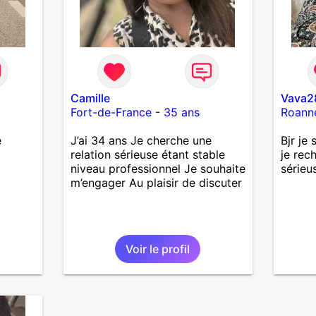
Camille
Vava2
Fort-de-France
-
35 ans
Roann
e
J’ai 34 ans Je cherche une
Bjr je
relation sérieuse étant stable
je rec
niveau professionnel Je souhaite
sérieu
m’engager Au plaisir de discuter
Voir le profil