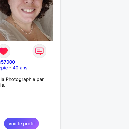
u57000
epie
-
40 ans
 la Photographie par
le.
Voir le profil