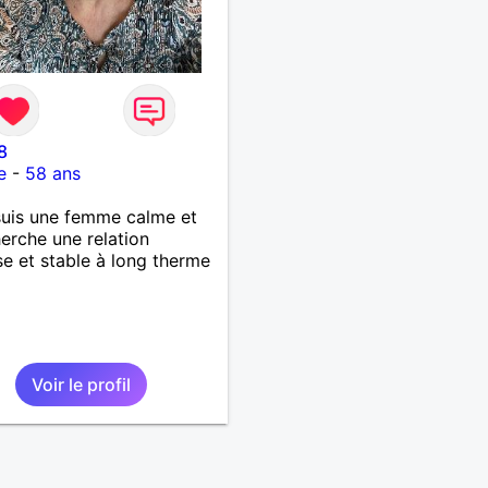
8
e
-
58 ans
 suis une femme calme et
herche une relation
se et stable à long therme
Voir le profil