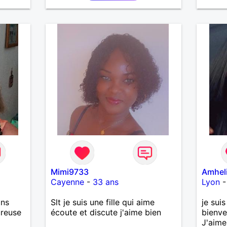
Mimi9733
Amhel
Cayenne
-
33 ans
Lyon
ans
Slt je suis une fille qui aime
je sui
ureuse
écoute et discute j'aime bien
bienve
J'aime 