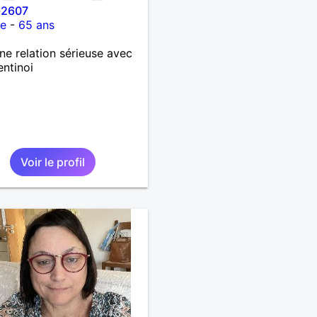
-2607
ce
-
65 ans
ne relation sérieuse avec
entinoi
Voir le profil