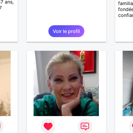
67 ans,
familia
7
fondée
confia
Voir le profil