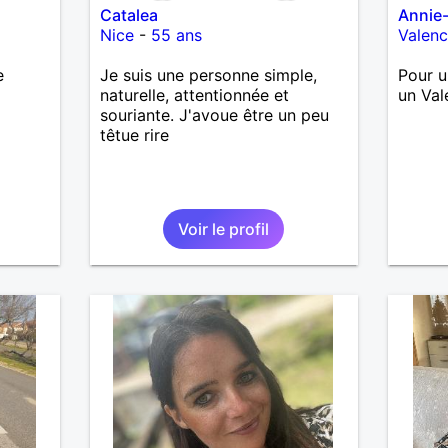
Catalea
Annie
Nice
-
55 ans
Valen
e
Je suis une personne simple,
Pour u
naturelle, attentionnée et
un Val
souriante. J'avoue être un peu
têtue rire
Voir le profil