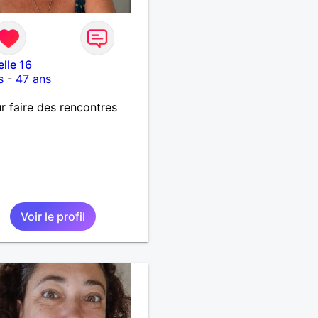
elle 16
s
-
47 ans
r faire des rencontres
Voir le profil