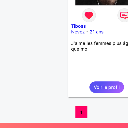
Tiboss
Névez
-
21 ans
J'aime les femmes plus â
que moi
Voir le profil
1