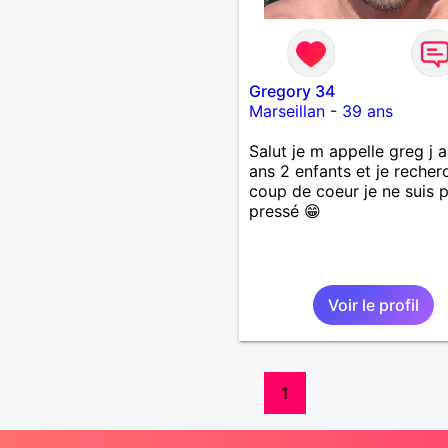
Gregory 34
Marseillan
-
39 ans
Salut je m appelle greg j a
ans 2 enfants et je recher
coup de coeur je ne suis 
pressé 😁
Voir le profil
1