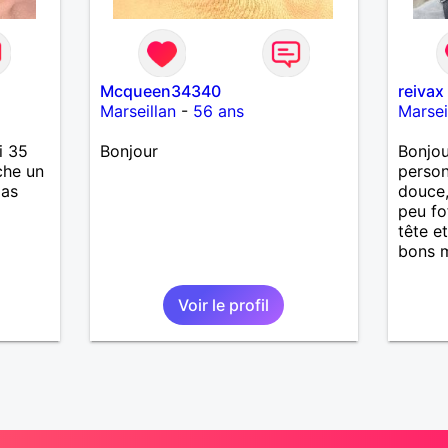
Mcqueen34340
reivax
Marseillan
-
56 ans
Marsei
i 35
Bonjour
Bonjou
che un
person
pas
douce,
peu fo
tête e
bons 
Voir le profil