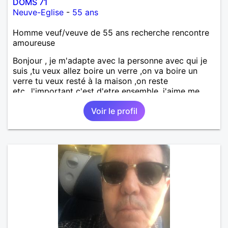
DOMS 71
Neuve-Eglise
-
55 ans
Homme veuf/veuve de 55 ans recherche rencontre
amoureuse
Bonjour , je m'adapte avec la personne avec qui je
suis ,tu veux allez boire un verre ,on va boire un
verre tu veux resté à la maison ,on reste
etc...l'important c'est d'etre ensemble .j'aime me
balader , faire du sport , regarder des film , aller au
Voir le profil
théatre etc et j'aime par dessus tous rire