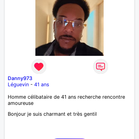
bienveillant, empathique, attentionné, honnête,
respectueux, doux de caractère et compréhensif : je
laisse « glisser » beaucoup de choses. Mais ne vous
m’éprenez pas Mesdames, si une personne que
j’aime me trahit une fois, il n’y aura pas de seconde
chance et je l’effacerai à « vitam eternam ».
Néanmoins, je suis un tout petit peu maniaque ainsi
qu’impatient. J’essaye de faire des efforts. Rien de
bien dramatique ! Du moins je le pense……Je suis un
homme facile à vivre. À vous si vous le souhaitez,
d’apprendre à me connaître davantage. J’en serai
ravi….A très bientôt je l’espère.
Danny973
Léguevin
-
41 ans
Homme célibataire de 41 ans recherche rencontre
amoureuse
Bonjour je suis charmant et très gentil