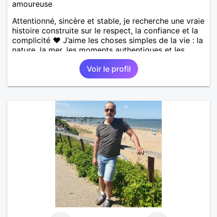
amoureuse
Attentionné, sincère et stable, je recherche une vraie
histoire construite sur le respect, la confiance et la
complicité ❤️ J’aime les choses simples de la vie : la
nature, la mer, les moments authentiques et les
personnes au grand cœur 🌊🌿 Très câlin et
Voir le profil
affectueux, j’adore les petits moments de tendresse
et les calinous réguliers 😊❤️ La solitude finit parfois
par peser, alors si tu es en Nouvelle-Calédonie et
que tu crois encore à un amour vrai, prenons le
temps de discuter… et laissons l’avenir nous guider
🌹