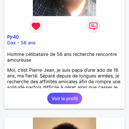
Pjr40
Dax
-
56 ans
Homme célibataire de 56 ans recherche rencontre
amoureuse
Moi, c’est Pierre-Jean, je suis papa d’une ado de 16
ans, ma fierté. Séparé depuis de longues années, je
recherche des affinités amicales afin de rompre une
solitude parfois difficile à gérer ainsi que casser le
vague à l’âme. L’amitié reste extrêmement
Voir le profil
importante à mes yeux mais peut se décliner en des
sentiments plus puissants. « Le temps fera son
œuvre » disait Arthur Schopenhauer, philosophe
allemand que j’adore. J’aime discuter sans pour
autant être trop locace. Je suis bourré de qualités
avec très peu de défauts. Je suis altruiste,