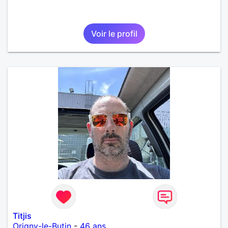
Voir le profil
Titjis
Origny-le-Butin
-
46 ans