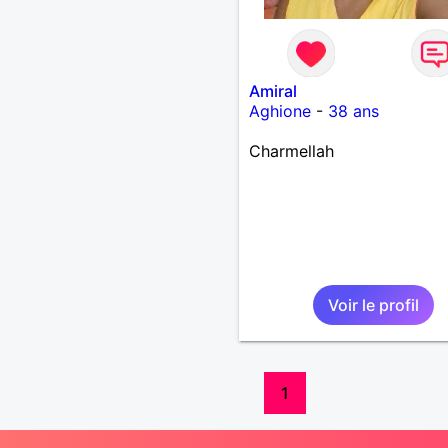
Amiral
Aghione
-
38 ans
Charmellah
Voir le profil
1