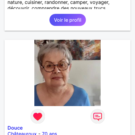
nature, cuisiner, randonner, camper, voyager,
découvrir, comprendre des nouveaux trucs
techniques et sur la vie des êtres vivants. J aime
Voir le profil
danser, faire la fête. Je ne bois pratiquement pas d
alcool, je fume rarement, je ris souvent. Je cherche
un vrai amoureux pour continuer à profiter de la vie
mais à deux. Je peux tout faire toute seule, mais j
en ai marre je veux partagé et rigoler
Douce
Châteauroux
-
70 ans