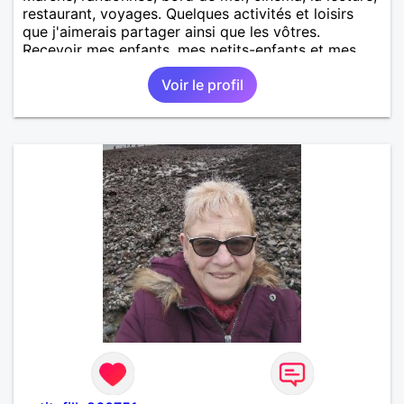
restaurant, voyages. Quelques activités et loisirs
que j'aimerais partager ainsi que les vôtres.
Recevoir mes enfants, mes petits-enfants et mes
amis. Bénévolat auprès des enfants à l’école, pour le
Voir le profil
cinéma indépendant... Se rencontrer, être à l’écoute,
échanger avec une personne de confiance, pour une
vie de partage, de tendresse. Les voyages et où
randonnées en France ou à l'étranger à deux en
dehors des sentiers battus me raviraient. Je
m'engage à répondre à votre message. Au plaisir de
vous lire.