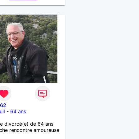
e vos activités je suis
t.
l62
il
-
64 ans
 divorcé(e) de 64 ans
che rencontre amoureuse