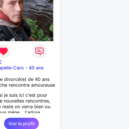
C
pelle-Caro
-
40 ans
 divorcé(e) de 40 ans
che rencontre amoureuse
si je suis ici c'est pour
de nouvelles rencontres,
e reste on verra bien ou
ous mène . J'adore
rir de nouvelles choses ,
Voir le profil
si vous voulez m'initier à