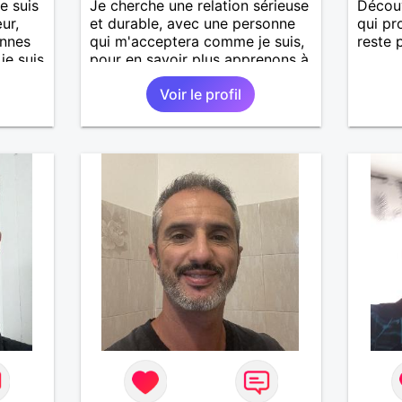
e suis
Je cherche une relation sérieuse
Découv
ur,
et durable, avec une personne
qui pr
onnes
qui m'acceptera comme je suis,
reste 
 je suis
pour en savoir plus apprenons à
'aime
nous connaître 🙂
Voir le profil
t
 Je
ureuse