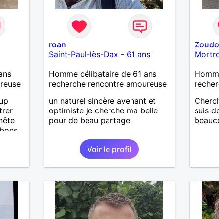
roan
Zoud
Saint-Paul-lès-Dax
-
61 ans
Mortr
ans
Homme célibataire de 61 ans
Homme
ureuse
recherche rencontre amoureuse
recher
oup
un naturel sincère avenant et
Cherch
trer
optimiste je cherche ma belle
suis d
nête
pour de beau partage
beauco
 bons
ter, se
Voir le profil
.
iers
uler,
n
out
n