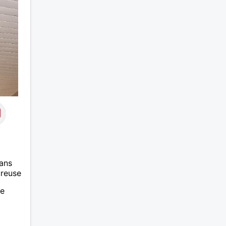
du mal
échang
attiré
cinqua
têtes 
Fémini
fards 
Mesda
ans
ureuse
se