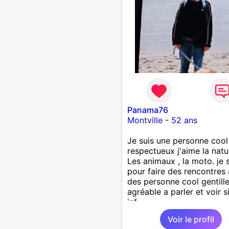
revanche, vous pouvez m
contacter pour avoir plus
d'informations. A bientôt
Panama76
Montville
-
52 ans
Je suis une personne cool 
respectueux j'aime la natu
Les animaux , la moto. je s
pour faire des rencontres
des personne cool gentille
agréable a parler et voir s
inf
Voir le profil