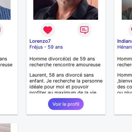
Lorenzo7
India
Fréjus
-
59 ans
Hénan
ans
Homme divorcé(e) de 59 ans
Homme
ureuse
recherche rencontre amoureuse
recher
Laurent, 58 ans divorcé sans
Homme
enfant. Je recherche la personne
,bienv
idéale pour moi et pouvoir
des co
profiter au maximum de la vie
ou plu
de couple
très câ
Voir le profil
fidèle 
respec
pas le
une vr
échang