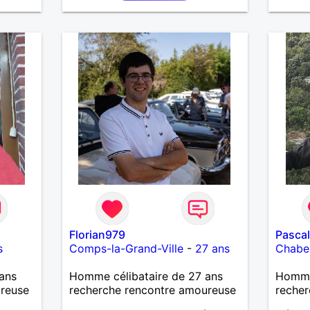
l'une d
partan
Florian979
Pasca
s
Comps-la-Grand-Ville
-
27 ans
Chabeu
ans
Homme célibataire de 27 ans
Homme
ureuse
recherche rencontre amoureuse
recher