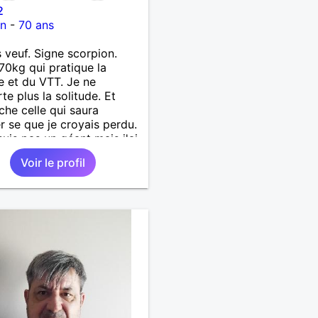
2
on
-
70 ans
s veuf. Signe scorpion.
70kg qui pratique la
 et du VTT. Je ne
te plus la solitude. Et
che celle qui saura
r se que je croyais perdu.
suis pas un géant mais j'ai
s coeur. Je supporte pas
Voir le profil
songe l'hypocrisie. J'aime
nchise et l'honnêteté. Les
s. Pour en savoir plus
ter moi.