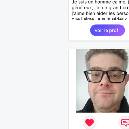
Je suis un homme calme, j
généreux, j'ai un grand cœ
j'aime bien aider les pers
que j'aime, je suis sérieux,
sincère, je suis honnête, j
Voir le profil
pas qu'on joue avec moi e
j'aime pas les mensonges.
cherche une relation amo
et sérieuse.