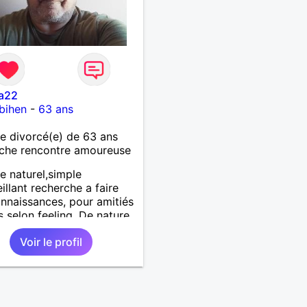
na22
bihen
-
63 ans
 divorcé(e) de 63 ans
che rencontre amoureuse
 naturel,simple
eillant recherche a faire
nnaissances, pour amitiés
s selon feeling. De nature
line et très tactile ,je suis
Voir le profil
et sincère.,et très
tueux ! Je ne supporte
 mensonge.Rien ne vaut
aie rencontre,pour
er en toute simplicité,j'ai