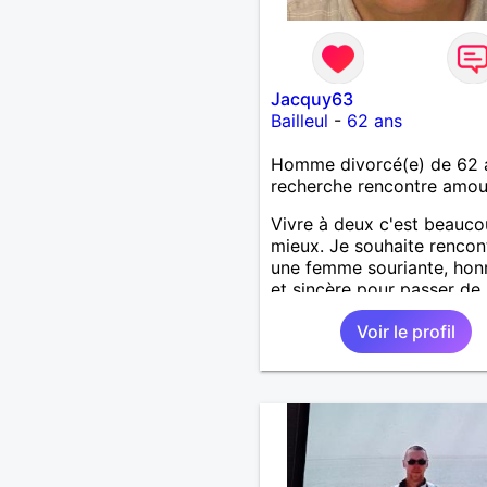
Jacquy63
Bailleul
-
62 ans
Homme divorcé(e) de 62 
recherche rencontre amo
Vivre à deux c'est beauc
mieux. Je souhaite rencon
une femme souriante, hon
et sincère pour passer de
moments, qui aime plaisan
Voir le profil
balader et partager, je le
souhaite, notre complicité
J'aime beaucoup les chant
de randonnée pour se défo
se relaxer, se détendre et
finalement prendre du bo
temps. C'est difficile de t
dire en quelques lignes. E