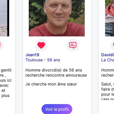
e
Jean19
David
Toulouse
-
56 ans
La Cha
gentil
Homme divorcé(e) de 56 ans
Homme
re ,
recherche rencontre amoureuse
recher
uis ici
Je cherche mon âme sœur
Salut, 
 avec
faire 
 et
pour l
i plus
cela n
découv
Voir le profil
alors 