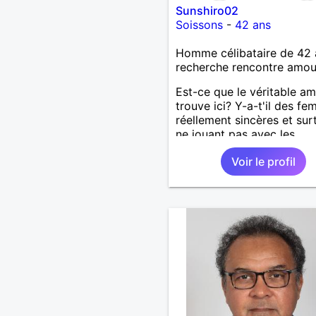
Sunshiro02
Soissons
-
42 ans
Homme célibataire de 42 
recherche rencontre amo
Est-ce que le véritable a
trouve ici? Y-a-t'il des f
réellement sincères et sur
ne jouant pas avec les
sentiments des hommes? 
Voir le profil
un homme protecteur et
bienveillant, je veux conti
d'y croire et pouvoir enfin
former la petite famille qu
désir temps. Faux profil,
profiteuse et autres joyeu
passer votre chemin, vous
m'intéressez pas du tout!